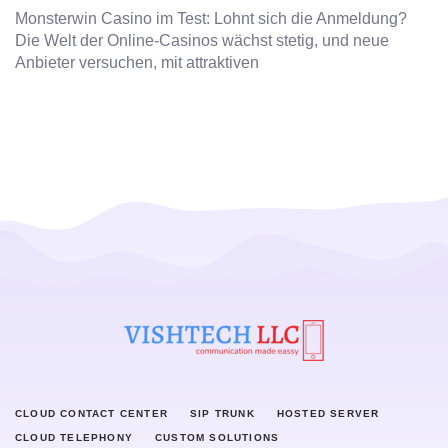
Monsterwin Casino im Test: Lohnt sich die Anmeldung?
Die Welt der Online-Casinos wächst stetig, und neue
Anbieter versuchen, mit attraktiven
CLOUD CONTACT CENTER
SIP TRUNK
HOSTED SERVER
CLOUD TELEPHONY
CUSTOM SOLUTIONS