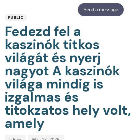
PUBLISHED
Author
Published
Send a message
IN:
on:
PUBLIC
Fedezd fel a
kaszinók titkos
világát és nyerj
nagyot A kaszinók
világa mindig is
izgalmas és
titokzatos hely volt,
amely
admin
May 17, 2026