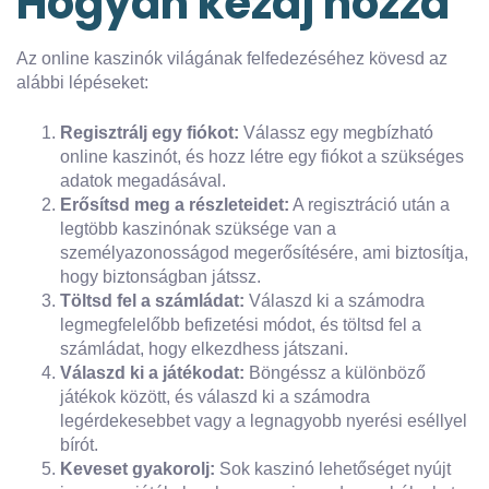
Hogyan kezdj hozzá
Az online kaszinók világának felfedezéséhez kövesd az
alábbi lépéseket:
Regisztrálj egy fiókot:
Válassz egy megbízható
online kaszinót, és hozz létre egy fiókot a szükséges
adatok megadásával.
Erősítsd meg a részleteidet:
A regisztráció után a
legtöbb kaszinónak szüksége van a
személyazonosságod megerősítésére, ami biztosítja,
hogy biztonságban játssz.
Töltsd fel a számládat:
Válaszd ki a számodra
legmegfelelőbb befizetési módot, és töltsd fel a
számládat, hogy elkezdhess játszani.
Válaszd ki a játékodat:
Böngéssz a különböző
játékok között, és válaszd ki a számodra
legérdekesebbet vagy a legnagyobb nyerési eséllyel
bírót.
Keveset gyakorolj:
Sok kaszinó lehetőséget nyújt