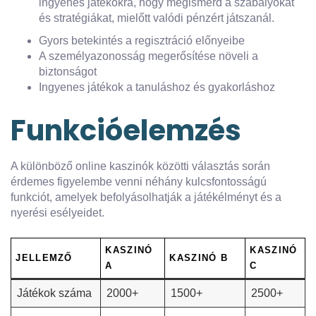
ingyenes játékokra, hogy megismerd a szabályokat
és stratégiákat, mielőtt valódi pénzért játszanál.
Gyors betekintés a regisztráció előnyeibe
A személyazonosság megerősítése növeli a
biztonságot
Ingyenes játékok a tanuláshoz és gyakorláshoz
Funkcióelemzés
A különböző online kaszinók közötti választás során
érdemes figyelembe venni néhány kulcsfontosságú
funkciót, amelyek befolyásolhatják a játékélményt és a
nyerési esélyeidet.
KASZINÓ
KASZINÓ
JELLEMZŐ
KASZINÓ B
A
C
Játékok száma
2000+
1500+
2500+