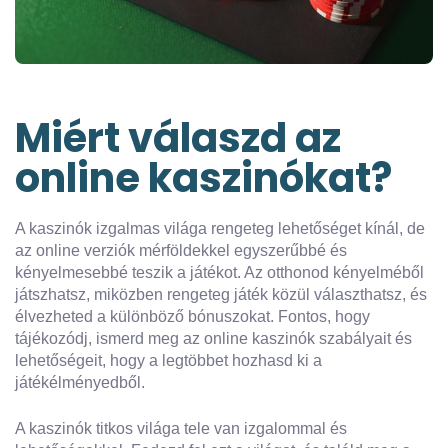
Miért válaszd az
online kaszinókat?
A kaszinók izgalmas világa rengeteg lehetőséget kínál, de
az online verziók mérföldekkel egyszerűbbé és
kényelmesebbé teszik a játékot. Az otthonod kényelméből
játszhatsz, miközben rengeteg játék közül választhatsz, és
élvezheted a különböző bónuszokat. Fontos, hogy
tájékozódj, ismerd meg az online kaszinók szabályait és
lehetőségeit, hogy a legtöbbet hozhasd ki a
játékélményedből.
A kaszinók titkos világa tele van izgalommal és