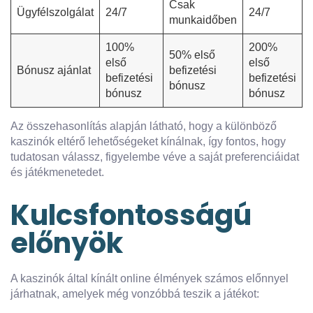
Csak
Ügyfélszolgálat
24/7
24/7
munkaidőben
100%
200%
50% első
első
első
Bónusz ajánlat
befizetési
befizetési
befizetési
bónusz
bónusz
bónusz
Az összehasonlítás alapján látható, hogy a különböző
kaszinók eltérő lehetőségeket kínálnak, így fontos, hogy
tudatosan válassz, figyelembe véve a saját preferenciáidat
és játékmenetedet.
Kulcsfontosságú
előnyök
A kaszinók által kínált online élmények számos előnnyel
járhatnak, amelyek még vonzóbbá teszik a játékot: