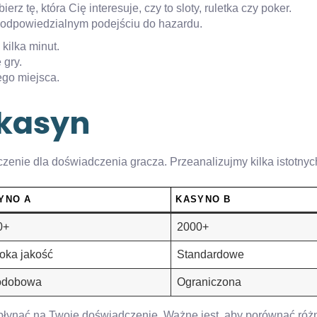
rz tę, która Cię interesuje, czy to sloty, ruletka czy poker.
o odpowiedzialnym podejściu do hazardu.
 kilka minut.
 gry.
ego miejsca.
 kasyn
ie dla doświadczenia gracza. Przeanalizujmy kilka istotnych
YNO A
KASYNO B
0+
2000+
oka jakość
Standardowe
odobowa
Ograniczona
nąć na Twoje doświadczenie. Ważne jest, aby porównać różne p