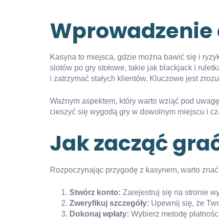
Wprowadzenie 
Kasyna to miejsca, gdzie można bawić się i ryzy
slotów po gry stołowe, takie jak blackjack i rul
i zatrzymać stałych klientów. Kluczowe jest zrozu
Ważnym aspektem, który warto wziąć pod uwagę,
cieszyć się wygodą gry w dowolnym miejscu i czas
Jak zacząć gra
Rozpoczynając przygodę z kasynem, warto znać k
Stwórz konto:
Zarejestruj się na stronie
Zweryfikuj szczegóły:
Upewnij się, że Two
Dokonaj wpłaty:
Wybierz metodę płatności