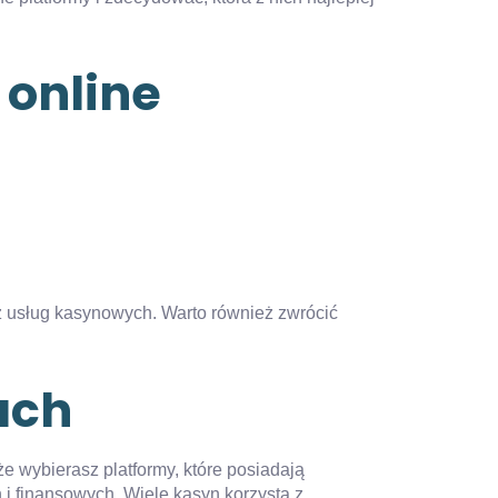
 online
 z usług kasynowych. Warto również zwrócić
ach
 wybierasz platformy, które posiadają
 i finansowych. Wiele kasyn korzysta z