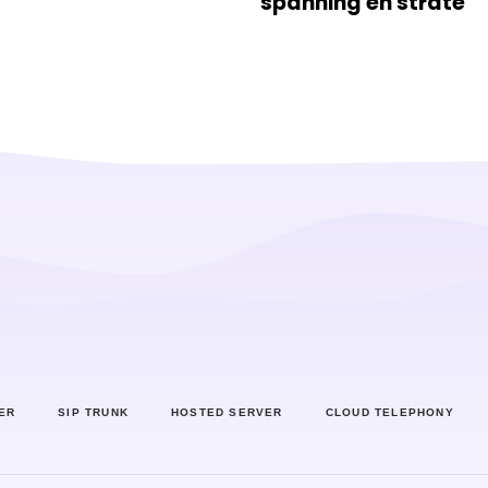
spanning en strate
ER
SIP TRUNK
HOSTED SERVER
CLOUD TELEPHONY