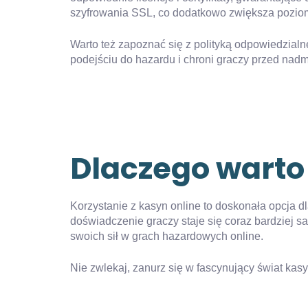
szyfrowania SSL, co dodatkowo zwiększa pozio
Warto też zapoznać się z polityką odpowiedzia
podejściu do hazardu i chroni graczy przed nad
Dlaczego warto
Korzystanie z kasyn online to doskonała opcja d
doświadczenie graczy staje się coraz bardziej sa
swoich sił w grach hazardowych online.
Nie zwlekaj, zanurz się w fascynujący świat kasyn