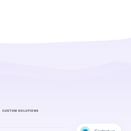
CUSTOM SOLUTIONS