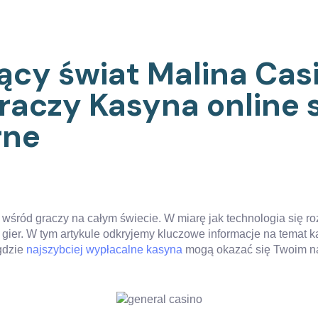
 Center
SIP Trunk
Hosted Server
Cloud Teleph
ący świat Malina Cas
raczy Kasyna online s
rne
e wśród graczy na całym świecie. W miarę jak technologia się 
gier. W tym artykule odkryjemy kluczowe informacje na temat kas
 gdzie
najszybciej wypłacalne kasyna
mogą okazać się Twoim n