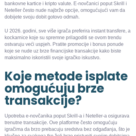
bankovne kartice i kripto valute. E-novčanici poput Skrill i
Neteller često nude najbrže opcije, omogućujući vam da
dobijete svoju dobit gotovo odmah.
U 2026. godini, sve više igrača preferira instant transfere, a
kockarnice koje su spremne prilagoditi se ovom trendu
ostvaruju veći uspjeh. Pratite promocije i bonus ponude
koje se nude uz brze financijske transakcije kako biste
maksimalno iskoristili svoje igračko iskustvo.
Koje metode isplate
omogućuju brze
transakcije?
Upotreba e-novčanika poput Skrill-a i Neteller-a osigurava
trenutne transakcije. Ove platforme često omogućuju
igračima da brzo prebacuju sredstva bez odgađanja, što je
ključno za svakoga tko želi brzo pristupiti svojim dobitcima.