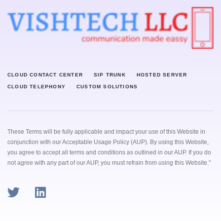
CLOUD CONTACT CENTER
SIP TRUNK
HOSTED SERVER
CLOUD TELEPHONY
CUSTOM SOLUTIONS
These Terms will be fully applicable and impact your use of this Website in
conjunction with our
Acceptable Usage Policy (AUP)
. By using this Website,
you agree to accept all terms and conditions as outlined in our AUP. If you do
not agree with any part of our AUP, you must refrain from using this Website."