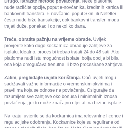
Drugo, istražite metode povlačenja.
Neke platforme
nude različite opcije, poput e-novčanika, kreditnih kartica ili
bankovnih transfera. E-novčanici poput Skrill ili Neteller
često nude brže transakcije, dok bankovni transferi mogu
trajati duže, ponekad i do nekoliko dana.
Treće, obratite pažnju na vrijeme obrade.
Uvijek
provjerite kako dugo kockarnica obrađuje zahtjeve za
isplatu. Idealno, proces bi trebao trajati 24 do 48 sati. Ako
platforma nudi istu mogućnost isplate, bolja opcija bi bila
ona koja omogućava trenutne ili brzo procesirane zahtjeve.
Zatim, pregledajte uvjete korištenja.
Opći uvjeti mogu
sadržavati važne informacije o vremenskim okvirima i
pravilima koja se odnose na povlačenja. Osigurajte da
razumijete sve zahtjeve oko bonusa i minimalnih iznosa
povlačenja, jer to može značajno utjecati na brzinu isplate.
Na kraju, uvjerite se da kockarnica ima relevantne licence i
regulacijske odobrenja. Kockarnice koje su regulirane od