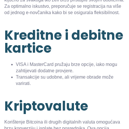
Za optimalno iskustvo, preporučuje se registracija na više
od jednog e-novčanika kako bi se osigurala fleksibilnost.
Kreditne i debitne
kartice
VISA i MasterCard pružaju brze opcije, iako mogu
zahtijevati dodatne provjere.
Transakcije su udobne, ali vrijeme obrade može
varirati.
Kriptovalute
Korištenje Bitcoina ili drugih digitalnih valuta omogućava
brzu konverziju i isplate bez posrednika. Ova opcija