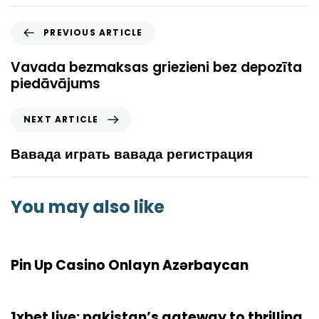
PREVIOUS ARTICLE
Vavada bezmaksas griezieni bez depozīta
piedāvājums
NEXT ARTICLE
Вавада играть вавада регистрация
You may also like
2 months ago
Uncategorized
Pin Up Casino Onlayn Azərbaycan
3 months ago
Uncategorized
1xbet live: pakistan’s gateway to thrilling