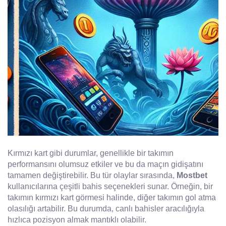
Kırmızı kart gibi durumlar, genellikle bir takımın
performansını olumsuz etkiler ve bu da maçın gidişatını
tamamen değiştirebilir. Bu tür olaylar sırasında,
Mostbet
kullanıcılarına çeşitli bahis seçenekleri sunar. Örneğin, bir
takımın kırmızı kart görmesi halinde, diğer takımın gol atma
olasılığı artabilir. Bu durumda, canlı bahisler aracılığıyla
hızlıca pozisyon almak mantıklı olabilir.