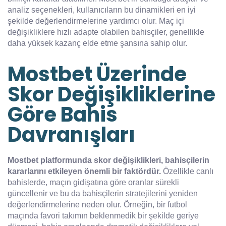
analiz seçenekleri, kullanıcıların bu dinamikleri en iyi
şekilde değerlendirmelerine yardımcı olur. Maç içi
değişikliklere hızlı adapte olabilen bahisçiler, genellikle
daha yüksek kazanç elde etme şansına sahip olur.
Mostbet Üzerinde
Skor Değişikliklerine
Göre Bahis
Davranışları
Mostbet platformunda skor değişiklikleri, bahisçilerin
kararlarını etkileyen önemli bir faktördür.
Özellikle canlı
bahislerde, maçın gidişatına göre oranlar sürekli
güncellenir ve bu da bahisçilerin stratejilerini yeniden
değerlendirmelerine neden olur. Örneğin, bir futbol
maçında favori takımın beklenmedik bir şekilde geriye