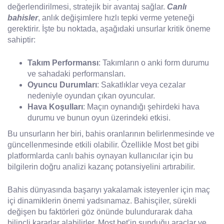
değerlendirilmesi, stratejik bir avantaj sağlar.
Canlı
bahisler
, anlık değişimlere hızlı tepki verme yeteneği
gerektirir. İşte bu noktada, aşağıdaki unsurlar kritik öneme
sahiptir:
Takım Performansı
: Takımların o anki form durumu
ve sahadaki performansları.
Oyuncu Durumları
: Sakatlıklar veya cezalar
nedeniyle oyundan çıkan oyuncular.
Hava Koşulları
: Maçın oynandığı şehirdeki hava
durumu ve bunun oyun üzerindeki etkisi.
Bu unsurların her biri, bahis oranlarının belirlenmesinde ve
güncellenmesinde etkili olabilir. Özellikle Most bet gibi
platformlarda canlı bahis oynayan kullanıcılar için bu
bilgilerin doğru analizi kazanç potansiyelini artırabilir.
Bahis dünyasında başarıyı yakalamak isteyenler için maç
içi dinamiklerin önemi yadsınamaz. Bahisçiler, sürekli
değişen bu faktörleri göz önünde bulundurarak daha
bilinçli kararlar alabilirler. Most bet’in sunduğu araçlar ve