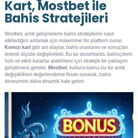
Kart, Mostbet ile
Bahis Stratejileri
Mostbet, anlık gelişmelerin bahis stratejilerini nasıl
etkilediğini anlamak için mükemmel bir platform sunar.
Kırmızı kart
gibi ani olaylar, bahis oranlarını ve sonuçları
önemli ölçüde değiştirebilir. Bu tür durumlarda, bahisçilerin
hızlı ve etkili kararlar alabilmesi için stratejik bir yaklaşım
geliştirmesi gerekir.
Mostbet
, kullanıcılarına bu tür anlık
değişiklikleri değerlendirme fırsatı sunarak, bahis
deneyimini daha dinamik hale getirir.