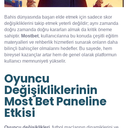
Bahis dünyasında başarı elde etmek için sadece skor
değişikliklerini takip etmek yeterli değildir; aynı zamanda
doğru zamanda doğru kararları almak da kritik öneme
sahiptir.
Mostbet
, kullanıcılarına bu konuda çeşitli eğitim
materyalleri ve rehberlik hizmetleri sunarak onların daha
bilinçli bahisçiler olmalarını hedefler. Bu sayede, hem
bireysel kazançlar artar hem de genel olarak platformun
kullanıcı memnuniyeti yükselir.
Oyuncu
Değişikliklerinin
Most Bet Paneline
Etkisi
Oyuncu değişiklikleri
, futbol maçlarının dinamiklerini ve