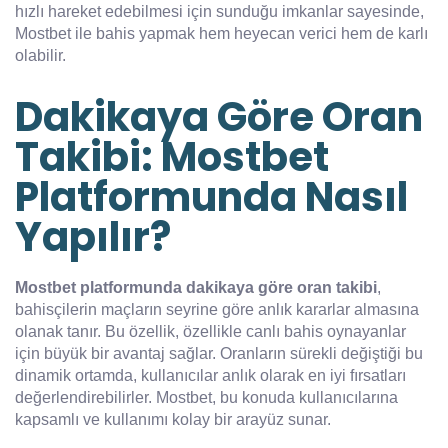
hızlı hareket edebilmesi için sunduğu imkanlar sayesinde,
Mostbet ile bahis yapmak hem heyecan verici hem de karlı
olabilir.
Dakikaya Göre Oran
Takibi: Mostbet
Platformunda Nasıl
Yapılır?
Mostbet platformunda dakikaya göre oran takibi
,
bahisçilerin maçların seyrine göre anlık kararlar almasına
olanak tanır. Bu özellik, özellikle canlı bahis oynayanlar
için büyük bir avantaj sağlar. Oranların sürekli değiştiği bu
dinamik ortamda, kullanıcılar anlık olarak en iyi fırsatları
değerlendirebilirler. Mostbet, bu konuda kullanıcılarına
kapsamlı ve kullanımı kolay bir arayüz sunar.