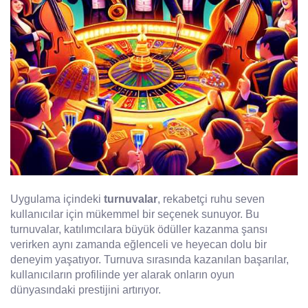
Uygulama içindeki
turnuvalar
, rekabetçi ruhu seven
kullanıcılar için mükemmel bir seçenek sunuyor. Bu
turnuvalar, katılımcılara büyük ödüller kazanma şansı
verirken aynı zamanda eğlenceli ve heyecan dolu bir
deneyim yaşatıyor. Turnuva sırasında kazanılan başarılar,
kullanıcıların profilinde yer alarak onların oyun
dünyasındaki prestijini artırıyor.