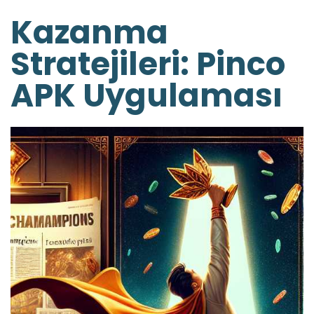
Kazanma
Stratejileri: Pinco
APK Uygulaması