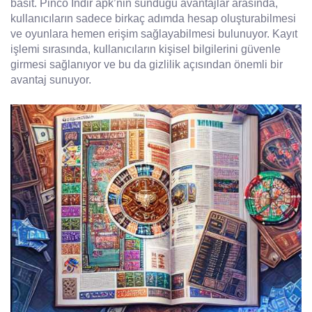
basit. Pinco Indir apk’nin sunduğu avantajlar arasında,
kullanıcıların sadece birkaç adımda hesap oluşturabilmesi
ve oyunlara hemen erişim sağlayabilmesi bulunuyor. Kayıt
işlemi sırasında, kullanıcıların kişisel bilgilerini güvenle
girmesi sağlanıyor ve bu da gizlilik açısından önemli bir
avantaj sunuyor.