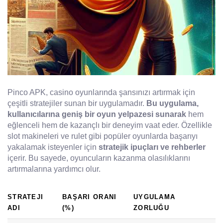
Pinco APK, casino oyunlarında şansınızı artırmak için
çeşitli stratejiler sunan bir uygulamadır.
Bu uygulama,
kullanıcılarına geniş bir oyun yelpazesi sunarak
hem
eğlenceli hem de kazançlı bir deneyim vaat eder. Özellikle
slot makineleri ve rulet gibi popüler oyunlarda başarıyı
yakalamak isteyenler için
stratejik ipuçları ve rehberler
içerir. Bu sayede, oyuncuların kazanma olasılıklarını
artırmalarına yardımcı olur.
STRATEJI
BAŞARI ORANI
UYGULAMA
ADI
(%)
ZORLUĞU