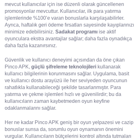
mevcut kullanıcılar için ise düzenli olarak güncellenen
promosyonlar mevcuttur. Kullanıcılar, ilk para yatırma
işlemlerinde %100’e varan bonuslarla karşılaşabilirler.
Ayrıca, haftalık geri ödeme fırsatları sayesinde kayıplarınızı
minimize edebilirsiniz.
Sadakat programı
ise aktif
oyunculara ekstra avantajlar sağlar; daha fazla oynadıkça
daha fazla kazanırsınız.
Güvenlik ve kullanıcı deneyimi açısından da öne çıkan
Pinco APK,
güçlü şifreleme teknolojileri
kullanarak
kullanıcı bilgilerinin korunmasını sağlar. Uygulama, basit
ve kullanıcı dostu arayüzü ile her seviyeden oyuncunun
rahatlıkla kullanabileceği şekilde tasarlanmıştır. Para
yatırma ve çekme işlemleri hızlı ve güvenilirdir; bu da
kullanıcıların zaman kaybetmeden oyun keyfine
odaklanmalarını sağlar.
Her ne kadar Pinco APK geniş bir oyun yelpazesi ve cazip
bonuslar sunsa da, sorumlu oyun oynamanın önemini
vurgular. Kullanıcıların bütçelerini kontrol altında tutmaları