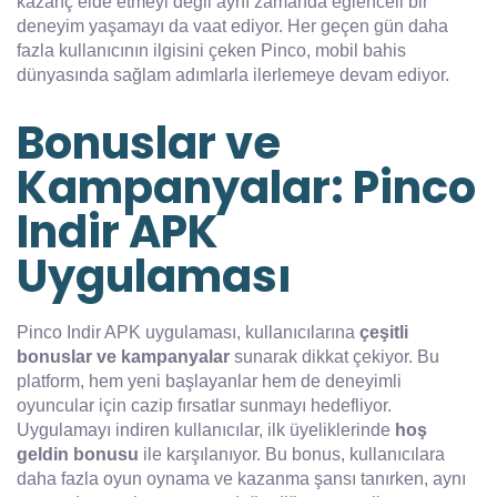
kazanç elde etmeyi değil aynı zamanda eğlenceli bir
deneyim yaşamayı da vaat ediyor. Her geçen gün daha
fazla kullanıcının ilgisini çeken Pinco, mobil bahis
dünyasında sağlam adımlarla ilerlemeye devam ediyor.
Bonuslar ve
Kampanyalar: Pinco
Indir APK
Uygulaması
Pinco Indir APK uygulaması, kullanıcılarına
çeşitli
bonuslar ve kampanyalar
sunarak dikkat çekiyor. Bu
platform, hem yeni başlayanlar hem de deneyimli
oyuncular için cazip fırsatlar sunmayı hedefliyor.
Uygulamayı indiren kullanıcılar, ilk üyeliklerinde
hoş
geldin bonusu
ile karşılanıyor. Bu bonus, kullanıcılara
daha fazla oyun oynama ve kazanma şansı tanırken, aynı