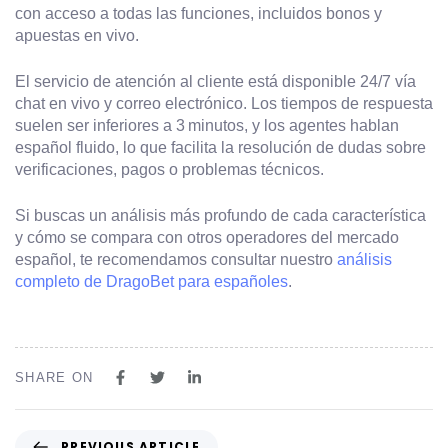
con acceso a todas las funciones, incluidos bonos y
apuestas en vivo.
El servicio de atención al cliente está disponible 24/7 vía
chat en vivo y correo electrónico. Los tiempos de respuesta
suelen ser inferiores a 3 minutos, y los agentes hablan
español fluido, lo que facilita la resolución de dudas sobre
verificaciones, pagos o problemas técnicos.
Si buscas un análisis más profundo de cada característica
y cómo se compara con otros operadores del mercado
español, te recomendamos consultar nuestro
análisis
completo de DragoBet para españoles
.
SHARE ON
PREVIOUS ARTICLE