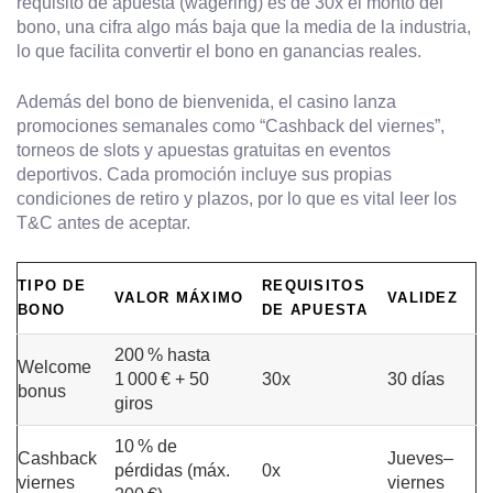
requisito de apuesta (wagering) es de 30x el monto del
bono, una cifra algo más baja que la media de la industria,
lo que facilita convertir el bono en ganancias reales.
Además del bono de bienvenida, el casino lanza
promociones semanales como “Cashback del viernes”,
torneos de slots y apuestas gratuitas en eventos
deportivos. Cada promoción incluye sus propias
condiciones de retiro y plazos, por lo que es vital leer los
T&C antes de aceptar.
TIPO DE
REQUISITOS
VALOR MÁXIMO
VALIDEZ
BONO
DE APUESTA
200 % hasta
Welcome
1 000 € + 50
30x
30 días
bonus
giros
10 % de
Cashback
Jueves–
pérdidas (máx.
0x
viernes
viernes