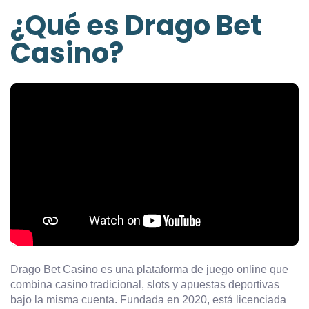
¿Qué es Drago Bet
Casino?
Drago Bet Casino es una plataforma de juego online que
combina casino tradicional, slots y apuestas deportivas
bajo la misma cuenta. Fundada en 2020, está licenciada