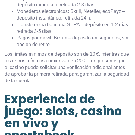
depósito inmediato, retirada 2‑3 días.
Monederos electrónicos: Skrill, Neteller, ecoPayz –
depósito instantáneo, retirada 24 h.
Transferencia bancaria SEPA – depósito en 1‑2 días,
retirada 3‑5 días.
Pagos por móvil: Bizum – depósito en segundos, sin
opción de retiro.
Los límites mínimos de depósito son de 10 €, mientras que
los retiros mínimos comienzan en 20 €. Ten presente que
el casino puede solicitar una verificación adicional antes
de aprobar la primera retirada para garantizar la seguridad
de la cuenta.
Experiencia de
juego: slots, casino
en vivo y