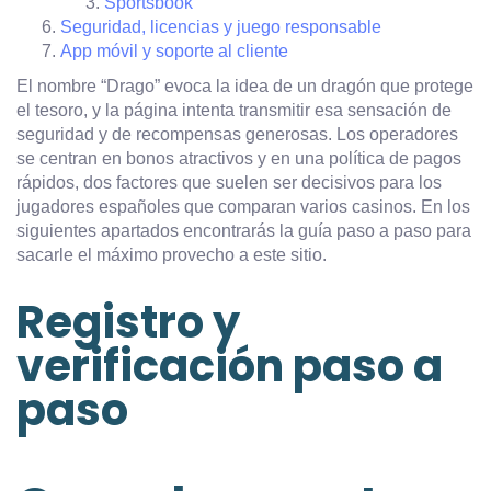
Sportsbook
Seguridad, licencias y juego responsable
App móvil y soporte al cliente
El nombre “Drago” evoca la idea de un dragón que protege
el tesoro, y la página intenta transmitir esa sensación de
seguridad y de recompensas generosas. Los operadores
se centran en bonos atractivos y en una política de pagos
rápidos, dos factores que suelen ser decisivos para los
jugadores españoles que comparan varios casinos. En los
siguientes apartados encontrarás la guía paso a paso para
sacarle el máximo provecho a este sitio.
Registro y
verificación paso a
paso