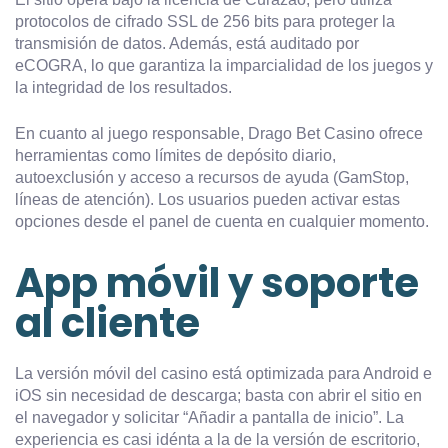
protocolos de cifrado SSL de 256 bits para proteger la
transmisión de datos. Además, está auditado por
eCOGRA, lo que garantiza la imparcialidad de los juegos y
la integridad de los resultados.
En cuanto al juego responsable, Drago Bet Casino ofrece
herramientas como límites de depósito diario,
autoexclusión y acceso a recursos de ayuda (GamStop,
líneas de atención). Los usuarios pueden activar estas
opciones desde el panel de cuenta en cualquier momento.
App móvil y soporte
al cliente
La versión móvil del casino está optimizada para Android e
iOS sin necesidad de descarga; basta con abrir el sitio en
el navegador y solicitar “Añadir a pantalla de inicio”. La
experiencia es casi idénta a la de la versión de escritorio,