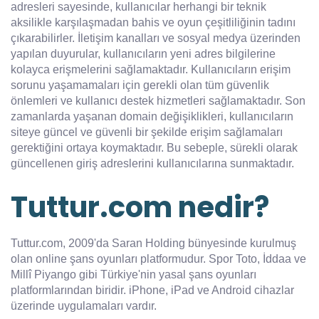
adresleri sayesinde, kullanıcılar herhangi bir teknik
aksilikle karşılaşmadan bahis ve oyun çeşitliliğinin tadını
çıkarabilirler. İletişim kanalları ve sosyal medya üzerinden
yapılan duyurular, kullanıcıların yeni adres bilgilerine
kolayca erişmelerini sağlamaktadır. Kullanıcıların erişim
sorunu yaşamamaları için gerekli olan tüm güvenlik
önlemleri ve kullanıcı destek hizmetleri sağlamaktadır. Son
zamanlarda yaşanan domain değişiklikleri, kullanıcıların
siteye güncel ve güvenli bir şekilde erişim sağlamaları
gerektiğini ortaya koymaktadır. Bu sebeple, sürekli olarak
güncellenen giriş adreslerini kullanıcılarına sunmaktadır.
Tuttur.com nedir?
Tuttur.com, 2009'da Saran Holding bünyesinde kurulmuş
olan online şans oyunları platformudur. Spor Toto, İddaa ve
Millî Piyango gibi Türkiye'nin yasal şans oyunları
platformlarından biridir. iPhone, iPad ve Android cihazlar
üzerinde uygulamaları vardır.