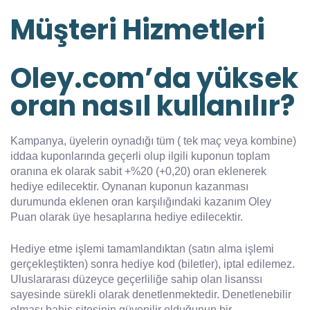
Müşteri Hizmetleri
Oley.com’da yüksek
oran nasıl kullanılır?
Kampanya, üyelerin oynadığı tüm ( tek maç veya kombine)
iddaa kuponlarında geçerli olup ilgili kuponun toplam
oranına ek olarak sabit +%20 (+0,20) oran eklenerek
hediye edilecektir. Oynanan kuponun kazanması
durumunda eklenen oran karşılığındaki kazanım Oley
Puan olarak üye hesaplarına hediye edilecektir.
Hediye etme işlemi tamamlandıktan (satın alma işlemi
gerçekleştikten) sonra hediye kod (biletler), iptal edilemez.
Uluslararası düzeyce geçerliliğe sahip olan lisanssı
sayesinde sürekli olarak denetlenmektedir. Denetlenebilir
olması bahis sitesinin güvenilir olduğunun bir