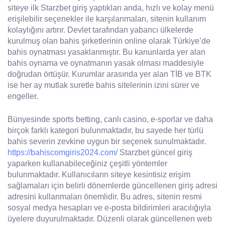
siteye ilk Starzbet giriş yaptıkları anda, hızlı ve kolay menü
erişilebilir seçenekler ile karşılanmaları, sitenin kullanım
kolaylığını artırır. Devlet tarafından yabancı ülkelerde
kurulmuş olan bahis şirketlerinin online olarak Türkiye’de
bahis oynatması yasaklanmıştır. Bu kanunlarda yer alan
bahis oynama ve oynatmanın yasak olması maddesiyle
doğrudan örtüşür. Kurumlar arasında yer alan TİB ve BTK
ise her ay mutlak suretle bahis sitelerinin izini sürer ve
engeller.
Bünyesinde sports betting, canlı casino, e-sporlar ve daha
birçok farklı kategori bulunmaktadır, bu sayede her türlü
bahis severin zevkine uygun bir seçenek sunulmaktadır.
https://bahiscomgiris2024.com/
Starzbet güncel giriş
yaparken kullanabileceğiniz çeşitli yöntemler
bulunmaktadır. Kullanıcıların siteye kesintisiz erişim
sağlamaları için belirli dönemlerde güncellenen giriş adresi
adresini kullanmaları önemlidir. Bu adres, sitenin resmi
sosyal medya hesapları ve e-posta bildirimleri aracılığıyla
üyelere duyurulmaktadır. Düzenli olarak güncellenen web