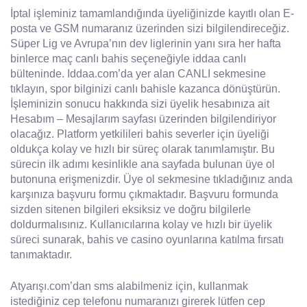
İptal işleminiz tamamlandığında üyeliğinizde kayıtlı olan E-
posta ve GSM numaranız üzerinden sizi bilgilendireceğiz.
Süper Lig ve Avrupa’nın dev liglerinin yanı sıra her hafta
binlerce maç canlı bahis seçeneğiyle iddaa canlı
bülteninde. Iddaa.com’da yer alan CANLI sekmesine
tıklayın, spor bilginizi canlı bahisle kazanca dönüştürün.
İşleminizin sonucu hakkında sizi üyelik hesabınıza ait
Hesabım – Mesajlarım sayfası üzerinden bilgilendiriyor
olacağız. Platform yetkilileri bahis severler için üyeliği
oldukça kolay ve hızlı bir süreç olarak tanımlamıştır. Bu
sürecin ilk adımı kesinlikle ana sayfada bulunan üye ol
butonuna erişmenizdir. Üye ol sekmesine tıkladığınız anda
karşınıza başvuru formu çıkmaktadır. Başvuru formunda
sizden sitenen bilgileri eksiksiz ve doğru bilgilerle
doldurmalısınız. Kullanıcılarına kolay ve hızlı bir üyelik
süreci sunarak, bahis ve casino oyunlarına katılma fırsatı
tanımaktadır.
Atyarışı.com’dan sms alabilmeniz için, kullanmak
istediğiniz cep telefonu numaranızı girerek lütfen cep