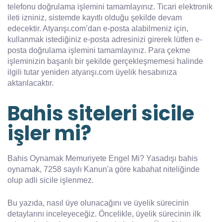
telefonu doğrulama işlemini tamamlayınız. Ticari elektronik
ileti izniniz, sistemde kayıtlı olduğu şekilde devam
edecektir. Atyarışı.com’dan e-posta alabilmeniz için,
kullanmak istediğiniz e-posta adresinizi girerek lütfen e-
posta doğrulama işlemini tamamlayınız. Para çekme
işleminizin başarılı bir şekilde gerçekleşmemesi halinde
ilgili tutar yeniden atyarışı.com üyelik hesabınıza
aktarılacaktır.
Bahis siteleri sicile
işler mi?
Bahis Oynamak Memuriyete Engel Mi? Yasadışı bahis
oynamak, 7258 sayılı Kanun'a göre kabahat niteliğinde
olup adli sicile işlenmez.
Bu yazıda, nasıl üye olunacağını ve üyelik sürecinin
detaylarını inceleyeceğiz. Öncelikle, üyelik sürecinin ilk