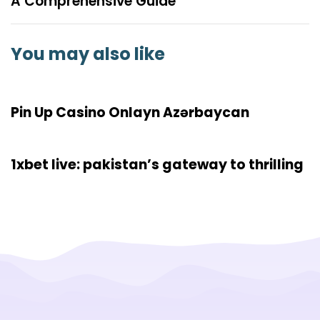
A Comprehensive Guide
You may also like
3 months ago
Uncategorized
Pin Up Casino Onlayn Azərbaycan
3 months ago
Uncategorized
1xbet live: pakistan’s gateway to thrilling